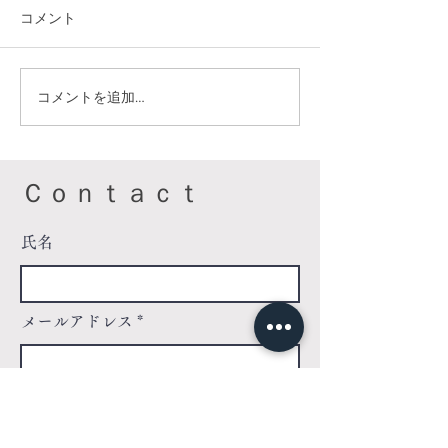
コメント
コメントを追加…
【母の日週間（5/4~5/10）
【2026年 母の
の営業について】（新森
予約受付中】
本店）
Ｃｏｎｔａｃｔ
氏名
メールアドレス
件名