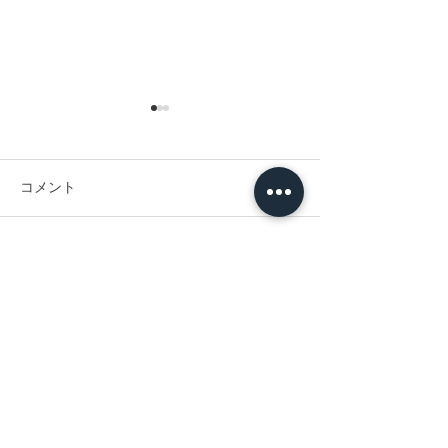
コメント
コメントを追加…
【母の日週間（5/4~5/10）
【2026年 母の
の営業について】（新森
予約受付中】
本店）
Ｃｏｎｔａｃｔ
氏名