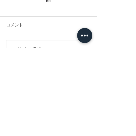
コメント
コメントを追加…
【母の日週間（5/4~5/10）
【2026年 母の
の営業について】（新森
予約受付中】
本店）
Ｃｏｎｔａｃｔ
氏名
メールアドレス