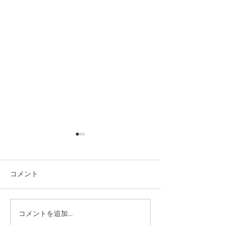
コメント
コメントを追加…
【2026年 母の日ギフトご
【3月7日・8日