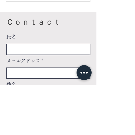
予約受付中】
配布のお知らせ
本店・京橋店共
Ｃｏｎｔａｃｔ
氏名
メールアドレス
件名
メッセージを入力...